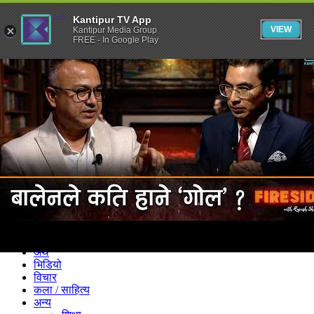
Kantipur TV App
VIEW
Kantipur Media Group
FREE - In Google Play
समाचार
राजनीति
खेलकुद
अन्तर्राष्ट्रिय
अर्थ
भिडियो
विचार
कला / साहित्य
अन्य