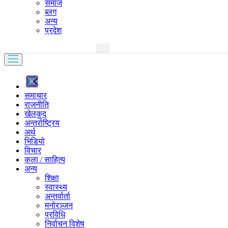
समाज
ब्लग
अन्य
प्रदेश
समाचार
राजनीति
खेलकुद
अन्तर्राष्ट्रिय
अर्थ
भिडियो
विचार
कला / साहित्य
अन्य
शिक्षा
स्वास्थ्य
अन्तर्वार्ता
मनोरञ्जन
प्रविधि
निर्वाचन विशेष