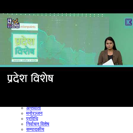
समाचार
राजनीति
खेलकुद
अन्तर्राष्ट्रिय
अर्थ
भिडियो
विचार
कला / साहित्य
अन्य
शिक्षा
स्वास्थ्य
अन्तर्वार्ता
मनोरञ्जन
प्रविधि
निर्वाचन विशेष
सम्पादकीय