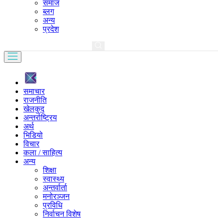
समाज
ब्लग
अन्य
प्रदेश
समाचार
राजनीति
खेलकुद
अन्तर्राष्ट्रिय
अर्थ
भिडियो
विचार
कला / साहित्य
अन्य
शिक्षा
स्वास्थ्य
अन्तर्वार्ता
मनोरञ्जन
प्रविधि
निर्वाचन विशेष