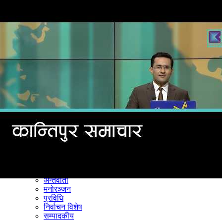
समाचार
राजनीति
खेलकुद
अन्तर्राष्ट्रिय
अर्थ
भिडियो
विचार
कला / साहित्य
अन्य
शिक्षा
स्वास्थ्य
अन्तर्वार्ता
मनोरञ्जन
प्रविधि
निर्वाचन विशेष
सम्पादकीय