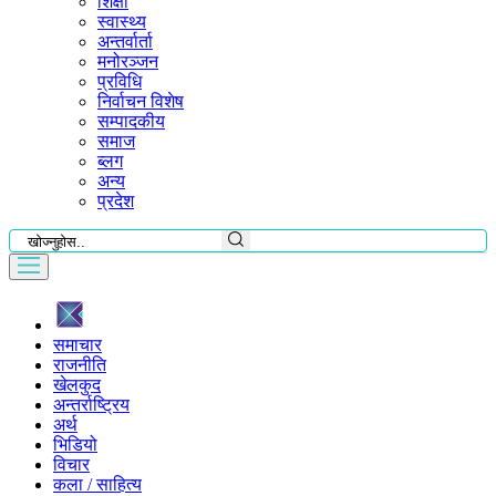
शिक्षा
स्वास्थ्य
अन्तर्वार्ता
मनोरञ्जन
प्रविधि
निर्वाचन विशेष
सम्पादकीय
समाज
ब्लग
अन्य
प्रदेश
समाचार
राजनीति
खेलकुद
अन्तर्राष्ट्रिय
अर्थ
भिडियो
विचार
कला / साहित्य