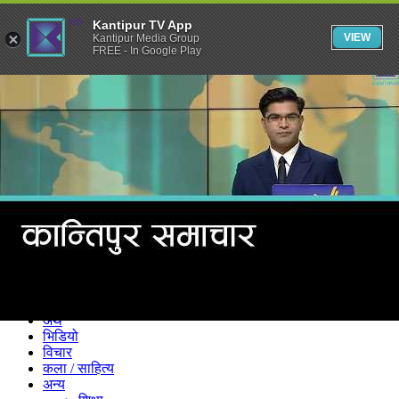
Kantipur TV App
VIEW
Kantipur Media Group
FREE - In Google Play
समाचार
राजनीति
खेलकुद
अन्तर्राष्ट्रिय
अर्थ
भिडियो
विचार
कला / साहित्य
अन्य