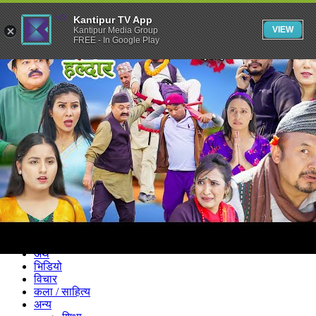
Kantipur TV App
VIEW
Kantipur Media Group
FREE - In Google Play
समाचार
राजनीति
खेलकुद
अन्तर्राष्ट्रिय
अर्थ
भिडियो
विचार
कला / साहित्य
अन्य