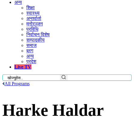
अन्य
शिक्षा
स्वास्थ्य
अन्तर्वार्ता
मनोरञ्जन
प्रविधि
निर्वाचन विशेष
सम्पादकीय
समाज
ब्लग
अन्य
प्रदेश
Live TV
All Programs
Harke Haldar