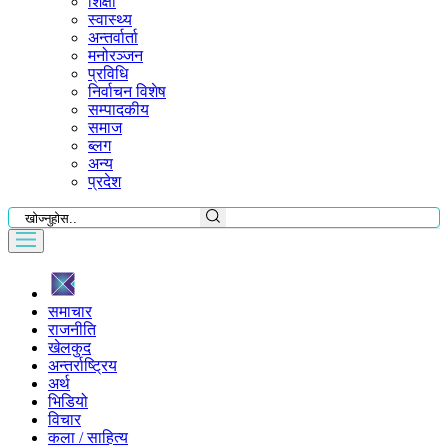
शिक्षा
स्वास्थ्य
अन्तर्वार्ता
मनोरञ्जन
प्रविधि
निर्वाचन विशेष
सम्पादकीय
समाज
ब्लग
अन्य
प्रदेश
समाचार
राजनीति
खेलकुद
अन्तर्राष्ट्रिय
अर्थ
भिडियो
विचार
कला / साहित्य