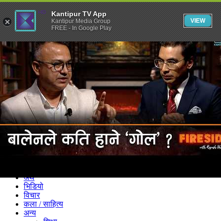
Kantipur TV App
VIEW
Kantipur Media Group
FREE - In Google Play
समाचार
राजनीति
खेलकुद
अन्तर्राष्ट्रिय
अर्थ
भिडियो
विचार
कला / साहित्य
अन्य