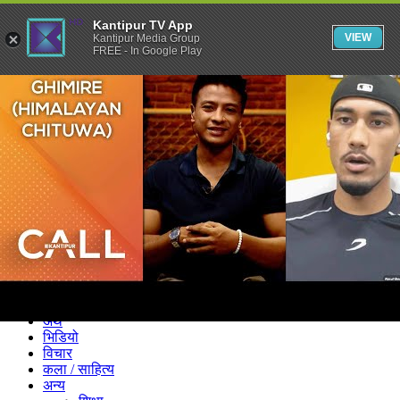
Kantipur TV App
VIEW
Kantipur Media Group
FREE - In Google Play
समाचार
राजनीति
खेलकुद
अन्तर्राष्ट्रिय
अर्थ
भिडियो
विचार
कला / साहित्य
अन्य