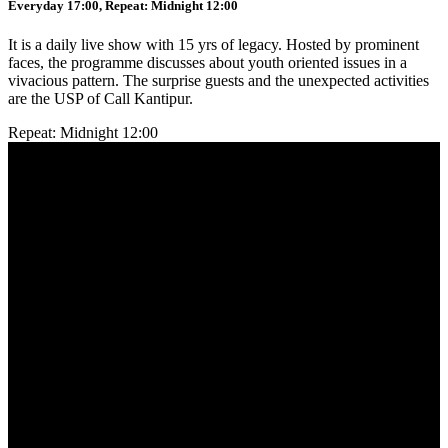
Everyday 17:00, Repeat: Midnight 12:00
It is a daily live show with 15 yrs of legacy. Hosted by prominent
faces, the programme discusses about youth oriented issues in a
vivacious pattern. The surprise guests and the unexpected activities
are the USP of Call Kantipur.
Repeat: Midnight 12:00