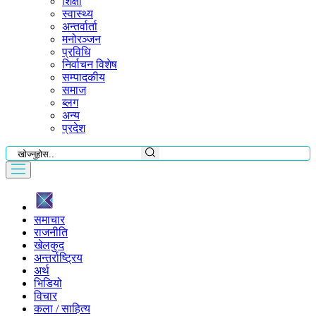
शिक्षा
स्वास्थ्य
अन्तर्वार्ता
मनोरञ्जन
प्रविधि
निर्वाचन विशेष
सम्पादकीय
समाज
ब्लग
अन्य
प्रदेश
समाचार
राजनीति
खेलकुद
अन्तर्राष्ट्रिय
अर्थ
भिडियो
विचार
कला / साहित्य