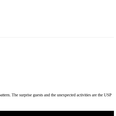
attern. The surprise guests and the unexpected activities are the USP