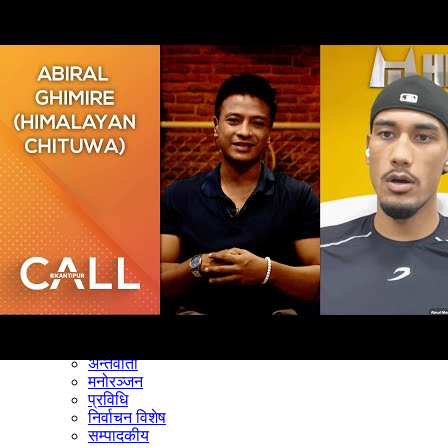
समाचार
राजनीति
खेलकुद
अन्तर्राष्ट्रिय
अर्थ
भिडियो
विचार
कला / साहित्य
अन्य
शिक्षा
स्वास्थ्य
अन्तर्वार्ता
मनोरञ्जन
प्रविधि
निर्वाचन विशेष
सम्पादकीय