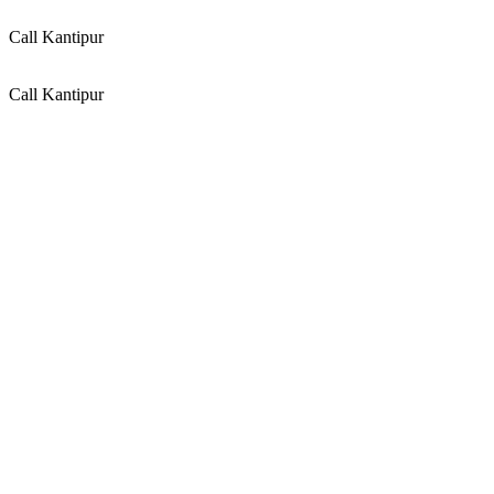
Call Kantipur
Call Kantipur