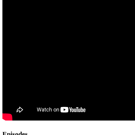
Episodes