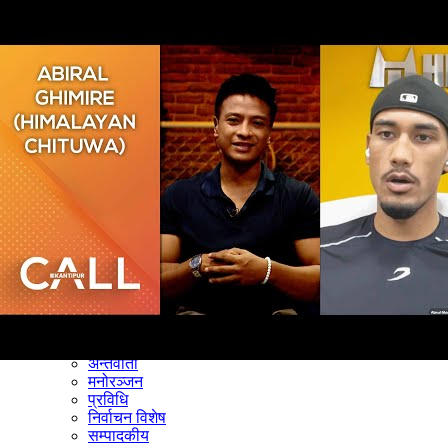
समाचार
राजनीति
खेलकुद
अन्तर्राष्ट्रिय
अर्थ
भिडियो
विचार
कला / साहित्य
अन्य
शिक्षा
स्वास्थ्य
अन्तर्वार्ता
मनोरञ्जन
प्रविधि
निर्वाचन विशेष
सम्पादकीय