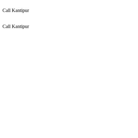
Call Kantipur
Call Kantipur