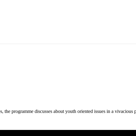
es, the programme discusses about youth oriented issues in a vivacious p