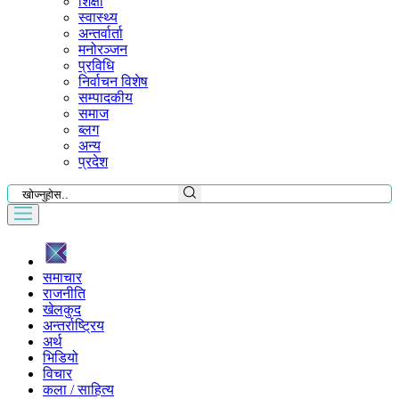
शिक्षा
स्वास्थ्य
अन्तर्वार्ता
मनोरञ्जन
प्रविधि
निर्वाचन विशेष
सम्पादकीय
समाज
ब्लग
अन्य
प्रदेश
समाचार
राजनीति
खेलकुद
अन्तर्राष्ट्रिय
अर्थ
भिडियो
विचार
कला / साहित्य