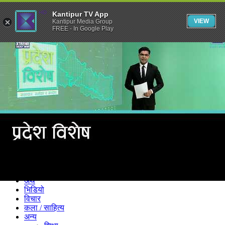
Kantipur TV App
VIEW
Kantipur Media Group
FREE - In Google Play
समाचार
राजनीति
खेलकुद
अन्तर्राष्ट्रिय
अर्थ
भिडियो
विचार
कला / साहित्य
अन्य