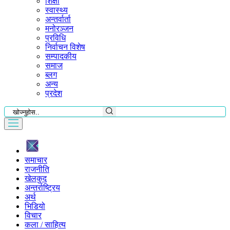
शिक्षा
स्वास्थ्य
अन्तर्वार्ता
मनोरञ्जन
प्रविधि
निर्वाचन विशेष
सम्पादकीय
समाज
ब्लग
अन्य
प्रदेश
समाचार
राजनीति
खेलकुद
अन्तर्राष्ट्रिय
अर्थ
भिडियो
विचार
कला / साहित्य