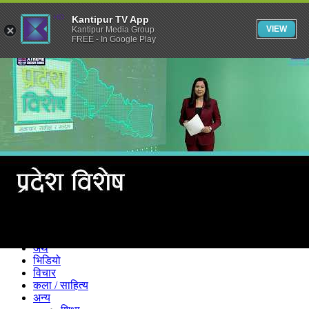
Kantipur TV App
VIEW
Kantipur Media Group
FREE - In Google Play
समाचार
राजनीति
खेलकुद
अन्तर्राष्ट्रिय
अर्थ
भिडियो
विचार
कला / साहित्य
अन्य