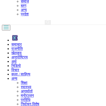
समाज
ब्लग
अन्य
प्रदेश
समाचार
राजनीति
खेलकुद
अन्तर्राष्ट्रिय
अर्थ
भिडियो
विचार
कला / साहित्य
अन्य
शिक्षा
स्वास्थ्य
अन्तर्वार्ता
मनोरञ्जन
प्रविधि
निर्वाचन विशेष