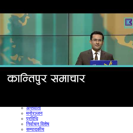
समाचार
राजनीति
खेलकुद
अन्तर्राष्ट्रिय
अर्थ
भिडियो
विचार
कला / साहित्य
अन्य
शिक्षा
स्वास्थ्य
अन्तर्वार्ता
मनोरञ्जन
प्रविधि
निर्वाचन विशेष
सम्पादकीय