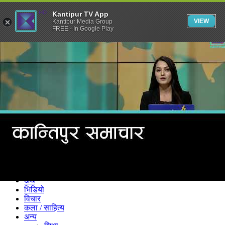
Kantipur TV App
VIEW
Kantipur Media Group
FREE - In Google Play
समाचार
राजनीति
खेलकुद
अन्तर्राष्ट्रिय
अर्थ
भिडियो
विचार
कला / साहित्य
अन्य