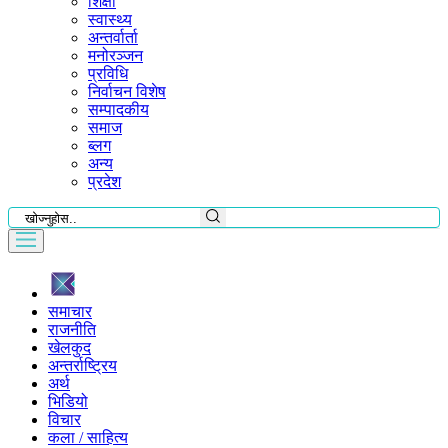
शिक्षा
स्वास्थ्य
अन्तर्वार्ता
मनोरञ्जन
प्रविधि
निर्वाचन विशेष
सम्पादकीय
समाज
ब्लग
अन्य
प्रदेश
समाचार
राजनीति
खेलकुद
अन्तर्राष्ट्रिय
अर्थ
भिडियो
विचार
कला / साहित्य