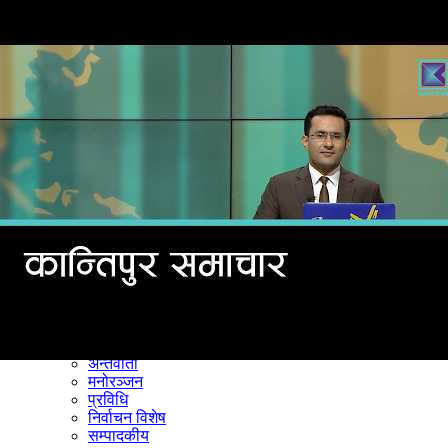
समाचार
राजनीति
खेलकुद
अन्तर्राष्ट्रिय
अर्थ
भिडियो
विचार
कला / साहित्य
अन्य
शिक्षा
स्वास्थ्य
अन्तर्वार्ता
मनोरञ्जन
प्रविधि
निर्वाचन विशेष
सम्पादकीय