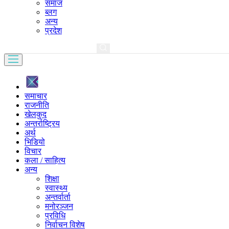
समाज
ब्लग
अन्य
प्रदेश
समाचार
राजनीति
खेलकुद
अन्तर्राष्ट्रिय
अर्थ
भिडियो
विचार
कला / साहित्य
अन्य
शिक्षा
स्वास्थ्य
अन्तर्वार्ता
मनोरञ्जन
प्रविधि
निर्वाचन विशेष