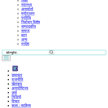
शिक्षा
स्वास्थ्य
अन्तर्वार्ता
मनोरञ्जन
प्रविधि
निर्वाचन विशेष
सम्पादकीय
समाज
ब्लग
अन्य
प्रदेश
समाचार
राजनीति
खेलकुद
अन्तर्राष्ट्रिय
अर्थ
भिडियो
विचार
कला / साहित्य