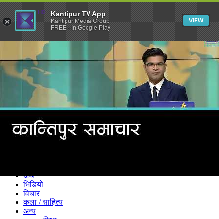
Kantipur TV App
VIEW
Kantipur Media Group
FREE - In Google Play
समाचार
राजनीति
खेलकुद
अन्तर्राष्ट्रिय
अर्थ
भिडियो
विचार
कला / साहित्य
अन्य