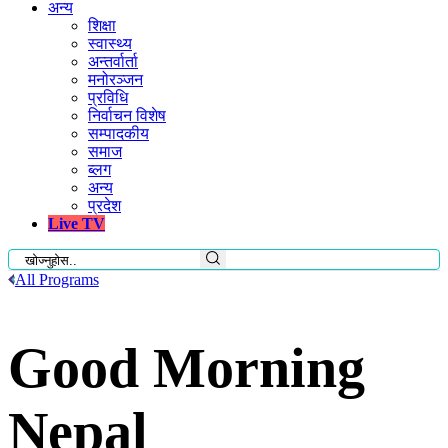
अन्य
शिक्षा
स्वास्थ्य
अन्तर्वार्ता
मनोरञ्जन
प्रविधि
निर्वाचन विशेष
सम्पादकीय
समाज
ब्लग
अन्य
प्रदेश
Live TV
All Programs
Good Morning
Nepal