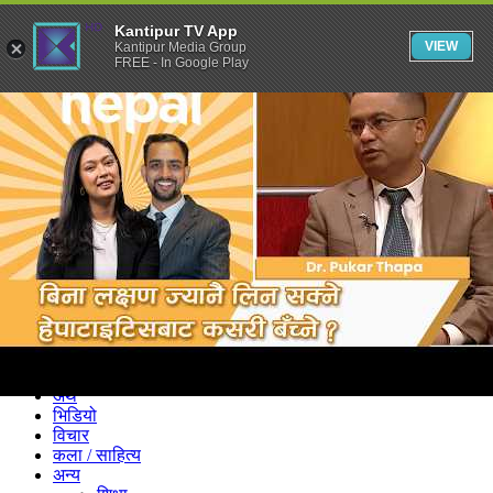
Kantipur TV App
VIEW
Kantipur Media Group
FREE - In Google Play
समाचार
राजनीति
खेलकुद
अन्तर्राष्ट्रिय
अर्थ
भिडियो
विचार
कला / साहित्य
अन्य