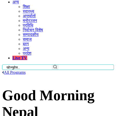
अन्य
शिक्षा
स्वास्थ्य
अन्तर्वार्ता
मनोरञ्जन
प्रविधि
निर्वाचन विशेष
सम्पादकीय
समाज
ब्लग
अन्य
प्रदेश
Live TV
All Programs
Good Morning
Nepal