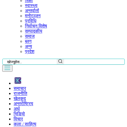
शिक्षा
स्वास्थ्य
अन्तर्वार्ता
मनोरञ्जन
प्रविधि
निर्वाचन विशेष
सम्पादकीय
समाज
ब्लग
अन्य
प्रदेश
समाचार
राजनीति
खेलकुद
अन्तर्राष्ट्रिय
अर्थ
भिडियो
विचार
कला / साहित्य