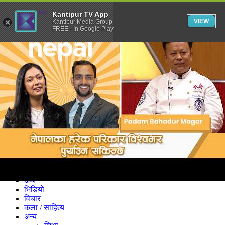
Kantipur TV App
VIEW
Kantipur Media Group
FREE - In Google Play
समाचार
राजनीति
खेलकुद
अन्तर्राष्ट्रिय
अर्थ
भिडियो
विचार
कला / साहित्य
अन्य