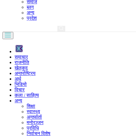
समाज
ब्लग
अन्य
प्रदेश
समाचार
राजनीति
खेलकुद
अन्तर्राष्ट्रिय
अर्थ
भिडियो
विचार
कला / साहित्य
अन्य
शिक्षा
स्वास्थ्य
अन्तर्वार्ता
मनोरञ्जन
प्रविधि
निर्वाचन विशेष