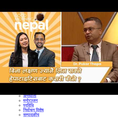
समाचार
राजनीति
खेलकुद
अन्तर्राष्ट्रिय
अर्थ
भिडियो
विचार
कला / साहित्य
अन्य
शिक्षा
स्वास्थ्य
अन्तर्वार्ता
मनोरञ्जन
प्रविधि
निर्वाचन विशेष
सम्पादकीय