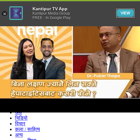
Kantipur TV App
VIEW
Kantipur Media Group
FREE - In Google Play
समाचार
राजनीति
खेलकुद
अन्तर्राष्ट्रिय
अर्थ
भिडियो
विचार
कला / साहित्य
अन्य