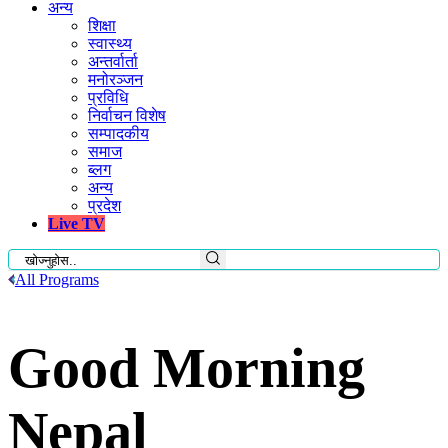
अन्य
शिक्षा
स्वास्थ्य
अन्तर्वार्ता
मनोरञ्जन
प्रविधि
निर्वाचन विशेष
सम्पादकीय
समाज
ब्लग
अन्य
प्रदेश
Live TV
All Programs
Good Morning
Nepal