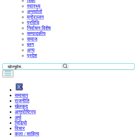
शिक्षा
स्वास्थ्य
अन्तर्वार्ता
मनोरञ्जन
प्रविधि
निर्वाचन विशेष
सम्पादकीय
समाज
ब्लग
अन्य
प्रदेश
समाचार
राजनीति
खेलकुद
अन्तर्राष्ट्रिय
अर्थ
भिडियो
विचार
कला / साहित्य