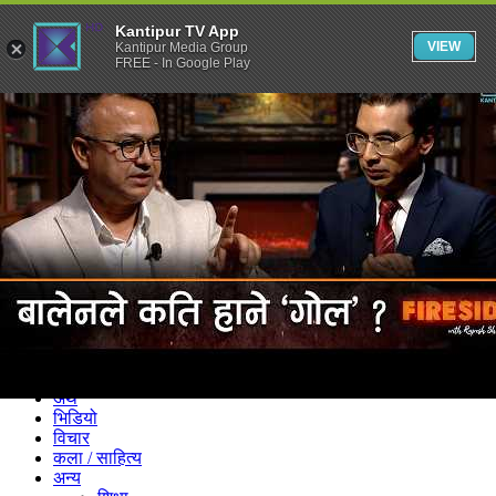
Kantipur TV App
VIEW
Kantipur Media Group
FREE - In Google Play
समाचार
राजनीति
खेलकुद
अन्तर्राष्ट्रिय
अर्थ
भिडियो
विचार
कला / साहित्य
अन्य