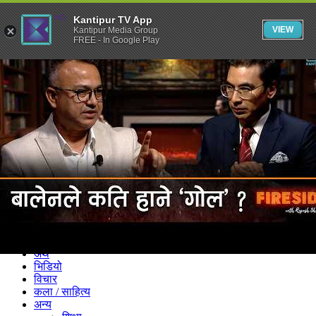
Kantipur TV App
VIEW
Kantipur Media Group
FREE - In Google Play
समाचार
राजनीति
खेलकुद
अन्तर्राष्ट्रिय
अर्थ
भिडियो
विचार
कला / साहित्य
अन्य