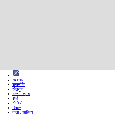
शिक्षा
स्वास्थ्य
अन्तर्वार्ता
मनोरञ्जन
प्रविधि
निर्वाचन विशेष
सम्पादकीय
समाज
ब्लग
अन्य
प्रदेश
समाचार
राजनीति
खेलकुद
अन्तर्राष्ट्रिय
अर्थ
भिडियो
विचार
कला / साहित्य