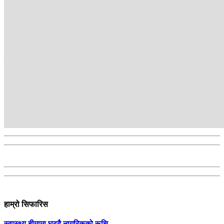
खेल ब्युरो
सम्बन्धित
हाम्रो सिफारिस
स्वास्थ्य बीमामा घट्दै नागरिकको रूचि