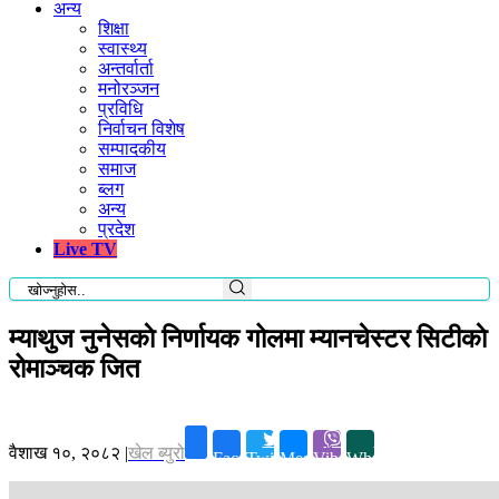
अन्य
शिक्षा
स्वास्थ्य
अन्तर्वार्ता
मनोरञ्जन
प्रविधि
निर्वाचन विशेष
सम्पादकीय
समाज
ब्लग
अन्य
प्रदेश
Live TV
म्याथुज नुनेसकाे निर्णायक गोलमा म्यानचेस्टर सिटीकाे
रोमाञ्चक जित
वैशाख १०, २०८२
|
खेल ब्युरो
Facebook
Twitter
Messenger
Viber
Whatsapp