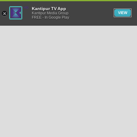
Kantipur TV App
VIEW
Kantipur Media Group
FREE - In Google Play
समाचार
राजनीति
खेलकुद
अन्तर्राष्ट्रिय
अर्थ
भिडियो
विचार
कला / साहित्य
अन्य