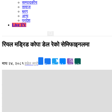
सम्पादकीय
समाज
ब्लग
अन्य
प्रदेश
Live TV
रियल मड्रिड कोपा डेल रेको सेमिफाइनलमा
माघ २४, २०८१
|
खेल ब्युरो
Facebook
Twitter
Messenger
Viber
Whatsapp
काठमाडौं ।
रियल मड्रिड कोपा डेल रेको सेमिफाइनलमा प्रवेश गरेको छ । लेगाने
कार्लो एन्सेलोटीको परिवर्तन सहितको टोलीले एस्टाडियो म्युनिसिपाल डे बुटार्क
गोल गर्दै रियालको अग्रता दोब्बर बनाए । तर, पहिलो हाफको अन्त्यतिर घरेलु 
रियलले यस सिजन कुल ६ पेनाल्टी बेहोरेको छ । जुन स्पेनिस टिममध्ये लास पाल्
प्रहार राउल असेन्सियोबाट डिफ्लेक्सन हुँदै गोलपोस्टभित्र प्रवेश गरेको थियो 