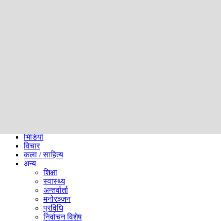
समाज
ब्लग
अन्य
प्रदेश
समाचार
राजनीति
खेलकुद
अन्तर्राष्ट्रिय
अर्थ
भिडियो
विचार
कला / साहित्य
अन्य
शिक्षा
स्वास्थ्य
अन्तर्वार्ता
मनोरञ्जन
प्रविधि
निर्वाचन विशेष