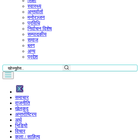
शिक्षा
स्वास्थ्य
अन्तर्वार्ता
मनोरञ्जन
प्रविधि
निर्वाचन विशेष
सम्पादकीय
समाज
ब्लग
अन्य
प्रदेश
समाचार
राजनीति
खेलकुद
अन्तर्राष्ट्रिय
अर्थ
भिडियो
विचार
कला / साहित्य