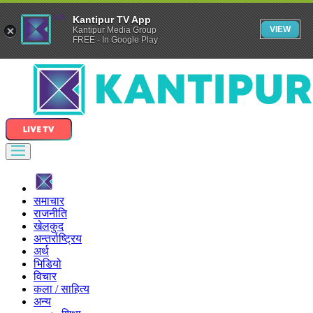
Kantipur TV App
VIEW
Kantipur Media Group
FREE - In Google Play
समाचार
राजनीति
खेलकुद
अन्तर्राष्ट्रिय
अर्थ
भिडियो
विचार
कला / साहित्य
अन्य