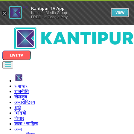
Kantipur TV App
VIEW
Kantipur Media Group
FREE - In Google Play
समाचार
राजनीति
खेलकुद
अन्तर्राष्ट्रिय
अर्थ
भिडियो
विचार
कला / साहित्य
अन्य