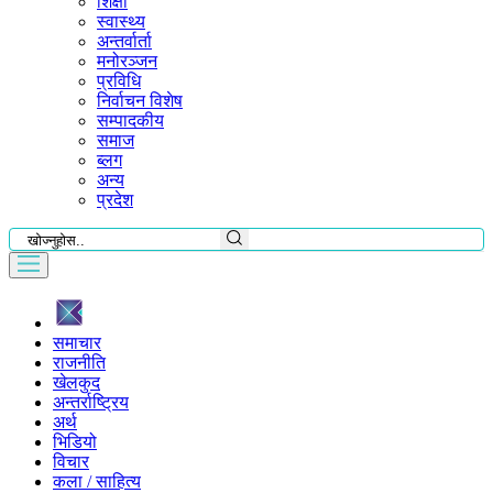
शिक्षा
स्वास्थ्य
अन्तर्वार्ता
मनोरञ्जन
प्रविधि
निर्वाचन विशेष
सम्पादकीय
समाज
ब्लग
अन्य
प्रदेश
समाचार
राजनीति
खेलकुद
अन्तर्राष्ट्रिय
अर्थ
भिडियो
विचार
कला / साहित्य