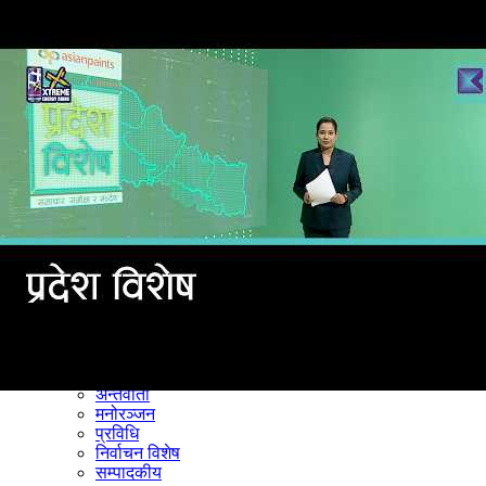
समाचार
राजनीति
खेलकुद
अन्तर्राष्ट्रिय
अर्थ
भिडियो
विचार
कला / साहित्य
अन्य
शिक्षा
स्वास्थ्य
अन्तर्वार्ता
मनोरञ्जन
प्रविधि
निर्वाचन विशेष
सम्पादकीय