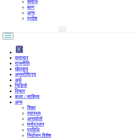
समाज
ब्लग
अन्य
प्रदेश
समाचार
राजनीति
खेलकुद
अन्तर्राष्ट्रिय
अर्थ
भिडियो
विचार
कला / साहित्य
अन्य
शिक्षा
स्वास्थ्य
अन्तर्वार्ता
मनोरञ्जन
प्रविधि
निर्वाचन विशेष