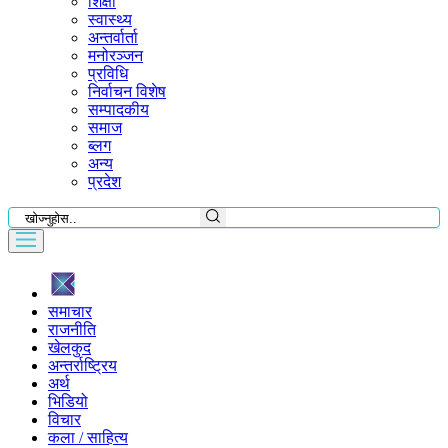
शिक्षा
स्वास्थ्य
अन्तर्वार्ता
मनोरञ्जन
प्रविधि
निर्वाचन विशेष
सम्पादकीय
समाज
ब्लग
अन्य
प्रदेश
समाचार
राजनीति
खेलकुद
अन्तर्राष्ट्रिय
अर्थ
भिडियो
विचार
कला / साहित्य