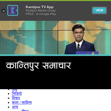
Kantipur TV App
VIEW
Kantipur Media Group
FREE - In Google Play
समाचार
राजनीति
खेलकुद
अन्तर्राष्ट्रिय
अर्थ
भिडियो
विचार
कला / साहित्य
अन्य