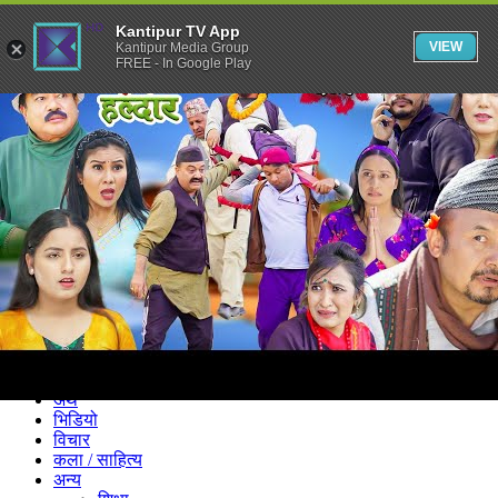
Kantipur TV App
VIEW
Kantipur Media Group
FREE - In Google Play
समाचार
राजनीति
खेलकुद
अन्तर्राष्ट्रिय
अर्थ
भिडियो
विचार
कला / साहित्य
अन्य