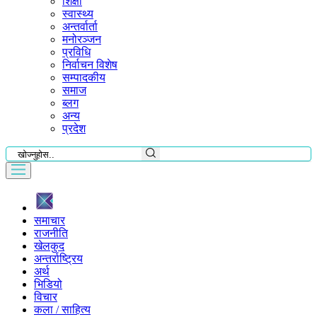
शिक्षा
स्वास्थ्य
अन्तर्वार्ता
मनोरञ्जन
प्रविधि
निर्वाचन विशेष
सम्पादकीय
समाज
ब्लग
अन्य
प्रदेश
समाचार
राजनीति
खेलकुद
अन्तर्राष्ट्रिय
अर्थ
भिडियो
विचार
कला / साहित्य