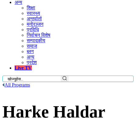
अन्य
शिक्षा
स्वास्थ्य
अन्तर्वार्ता
मनोरञ्जन
प्रविधि
निर्वाचन विशेष
सम्पादकीय
समाज
ब्लग
अन्य
प्रदेश
Live TV
All Programs
Harke Haldar