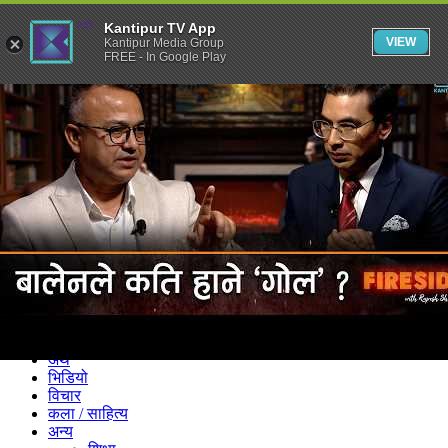
Kantipur TV App
VIEW
Kantipur Media Group
FREE - In Google Play
समाचार
राजनीति
खेलकुद
अन्तर्राष्ट्रिय
अर्थ
भिडियो
विचार
कला / साहित्य
अन्य