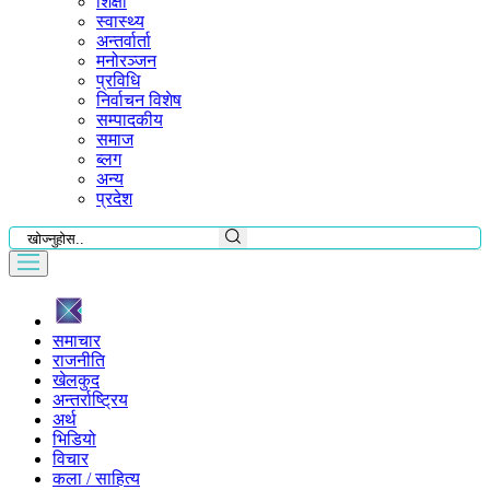
शिक्षा
स्वास्थ्य
अन्तर्वार्ता
मनोरञ्जन
प्रविधि
निर्वाचन विशेष
सम्पादकीय
समाज
ब्लग
अन्य
प्रदेश
समाचार
राजनीति
खेलकुद
अन्तर्राष्ट्रिय
अर्थ
भिडियो
विचार
कला / साहित्य