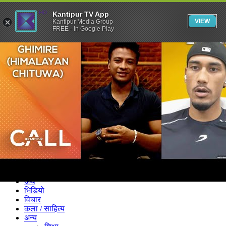
Kantipur TV App
VIEW
Kantipur Media Group
FREE - In Google Play
समाचार
राजनीति
खेलकुद
अन्तर्राष्ट्रिय
अर्थ
भिडियो
विचार
कला / साहित्य
अन्य