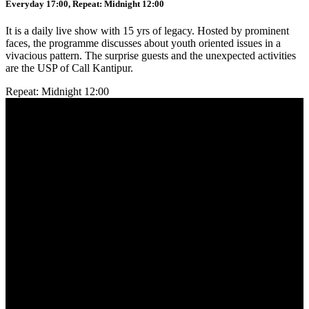
Everyday 17:00, Repeat: Midnight 12:00
It is a daily live show with 15 yrs of legacy. Hosted by prominent
faces, the programme discusses about youth oriented issues in a
vivacious pattern. The surprise guests and the unexpected activities
are the USP of Call Kantipur.
Repeat: Midnight 12:00