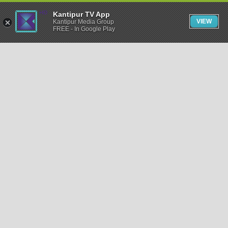
Kantipur TV App
VIEW
Kantipur Media Group
FREE - In Google Play
समाचार
राजनीति
खेलकुद
अन्तर्राष्ट्रिय
अर्थ
भिडियो
विचार
कला / साहित्य
अन्य