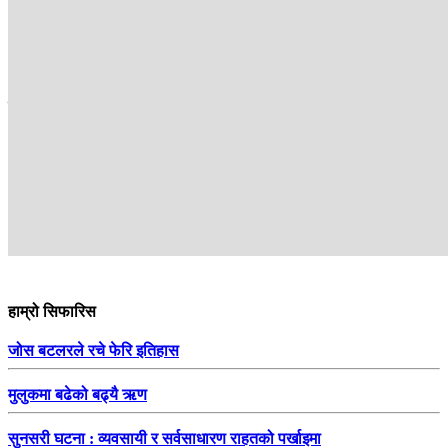
अमर क्षितिज भण्डारी
भण्डारी कान्तिपुर टेलिभिजनका दाङ सहकर्मी हुन् ।
सम्बन्धित
हाम्रो सिफारिस
जोस बटलरले रचे फेरि इतिहास
मुलुकमा बढेको बढ्यै ऋण
सुनसरी घटना : व्यवसायी र सर्वसाधारण राहतको पर्खाइमा