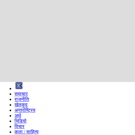
शिक्षा
स्वास्थ्य
अन्तर्वार्ता
मनोरञ्जन
प्रविधि
निर्वाचन विशेष
सम्पादकीय
समाज
ब्लग
अन्य
प्रदेश
समाचार
राजनीति
खेलकुद
अन्तर्राष्ट्रिय
अर्थ
भिडियो
विचार
कला / साहित्य