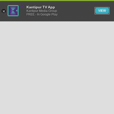
Kantipur TV App
VIEW
Kantipur Media Group
FREE - In Google Play
समाचार
राजनीति
खेलकुद
अन्तर्राष्ट्रिय
अर्थ
भिडियो
विचार
कला / साहित्य
अन्य