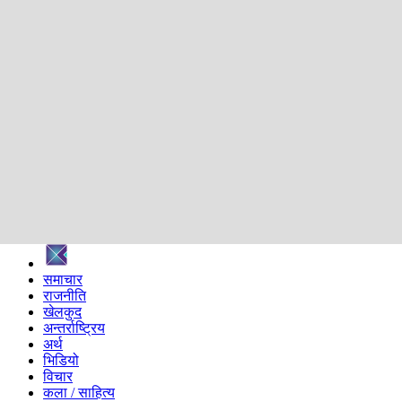
शिक्षा
स्वास्थ्य
अन्तर्वार्ता
मनोरञ्जन
प्रविधि
निर्वाचन विशेष
सम्पादकीय
समाज
ब्लग
अन्य
प्रदेश
समाचार
राजनीति
खेलकुद
अन्तर्राष्ट्रिय
अर्थ
भिडियो
विचार
कला / साहित्य