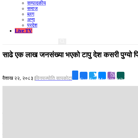
सम्पादकीय
समाज
ब्लग
अन्य
प्रदेश
Live TV
साढे एक लाख जनसंख्या भएको टापु देश कसरी पुग्यो 
वैशाख २२, २०८३
|
विनयज्योति सापकोटा
Facebook
Twitter
Messenger
Viber
Whatsapp
काठमाडौं ।
फिफा विश्वकप २०२६ मा पहिलो छनोट भएको कुरासाओ धेरै विशेष
साढे एक लाख जनसंख्या भएको यो देश कसरी विश्वकै सबैभन्दा ठूलो खेल प्रतिस
विश्वकप विशेष शृंखलामा आज हामी त्यही कुरासाओ फुटबलको चर्चा गर्नेछौं ।