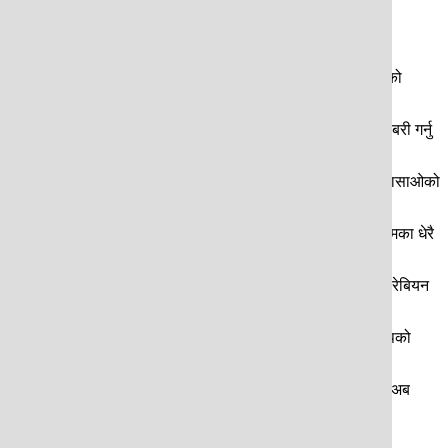
श्वकपमा छनोट भएको छ । करिब डेढ लाख आवादी रहेको कुरासाओ दक्षिण
६ खेल्न तयार छ । दक्षिण अमेरिका नजिक रही क्यारेबियन सागरमा रहेको
किलो अन्तले हराएको थियो । ट्रिनिडाड एन्ड टोबागोसँग दुवै खेल बराबरी गर्नु
 मञ्चमा पुर्याउन सफल भयो । विश्वकपमा सहभागी बन्ने पक्का भएसँगै कुरासाओको
छ । करिब १० वर्ष कुरासाओ टिमभित्र रहेका बेसेन्टिनीले नै अहिलेको टिमका धेरै
री कुशलतापूर्वक पूरा गरिरहेका छन् । डच भाषाको प्रभूत्व रहे पनि क्यारेबियन
ाकफ गोल्डकपमा छनोट र क्वार्टरफाइनलसम्मको यात्रा, कतार विश्वकपको
षक एड्भोक्याट छोरीको स्वास्थ्य अवस्थाका कारण टिमबाट बाहिरिएपछि अब