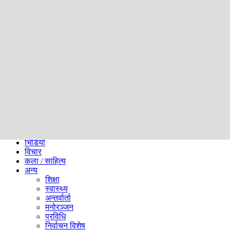
समाज
ब्लग
अन्य
प्रदेश
समाचार
राजनीति
खेलकुद
अन्तर्राष्ट्रिय
अर्थ
भिडियो
विचार
कला / साहित्य
अन्य
शिक्षा
स्वास्थ्य
अन्तर्वार्ता
मनोरञ्जन
प्रविधि
निर्वाचन विशेष