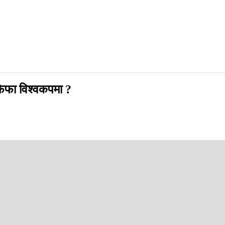
फिफा विश्वकपमा ?
ताले भरिएको छ ।
्पर्धामा छनोट भयो भन्ने कथा आफैंमा रोचक र प्रेरणादायी छ । ला ओला अजुल अर