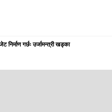
 निर्माण गर्छः उर्जामन्त्री खड्का
p
 जोखिमहरू ध्यानमा राखेर सरकारले बजेट निर्माण गर्ने प्रतिवद्धता व्यक्त गर्नुभ
दै उहाँले यस्तो बताउनुभएको हो ।
्यक तयारी गरिरहेको उहाँले बताउनुभएको छ ।
र नेपालका नदी प्रणाली, जलविद्युत आयोजना, कृषि प्रणाली, पर्यटन क्षेत्र र सम्पू