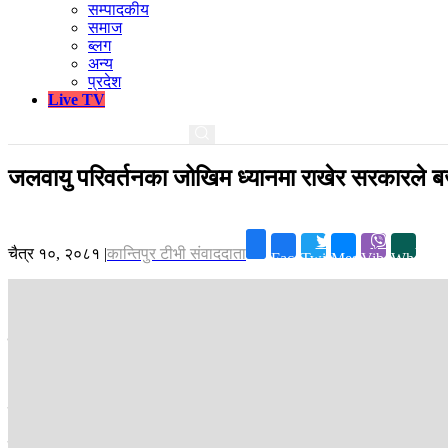
सम्पादकीय
समाज
ब्लग
अन्य
प्रदेश
Live TV
जलवायु परिवर्तनका जोखिम ध्यानमा राखेर सरकारले बजेट
चैत्र १०, २०८१
|
कान्तिपुर टीभी संवाददाता
Facebook
Twitter
Messenger
Viber
Whatsap
काठमाडौं ।
उर्जा, जलश्रोत तथा सिंचाईमन्त्री दीपक खड्काले जलवायु परिवर्तनका
आज काठमाडौंमा विश्व मौसम दिवसको अवसरमा आयोजित कार्यक्रलाई सम्बोधन गर्
जलवायु परिवर्तनबाट भविष्यमा हुनसक्ने जोखिमलाई मध्यनजर गरी सरकारले आवश
उहाँले हिमनदीहरु क्रमशः साना हुँदै गइरहेको र जलावयु परिवर्तनको प्रत्यक्ष अस