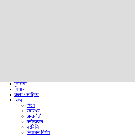
समाज
ब्लग
अन्य
प्रदेश
समाचार
राजनीति
खेलकुद
अन्तर्राष्ट्रिय
अर्थ
भिडियो
विचार
कला / साहित्य
अन्य
शिक्षा
स्वास्थ्य
अन्तर्वार्ता
मनोरञ्जन
प्रविधि
निर्वाचन विशेष