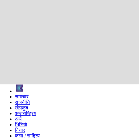
शिक्षा
स्वास्थ्य
अन्तर्वार्ता
मनोरञ्जन
प्रविधि
निर्वाचन विशेष
सम्पादकीय
समाज
ब्लग
अन्य
प्रदेश
समाचार
राजनीति
खेलकुद
अन्तर्राष्ट्रिय
अर्थ
भिडियो
विचार
कला / साहित्य