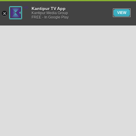
Kantipur TV App
VIEW
Kantipur Media Group
FREE - In Google Play
समाचार
राजनीति
खेलकुद
अन्तर्राष्ट्रिय
अर्थ
भिडियो
विचार
कला / साहित्य
अन्य