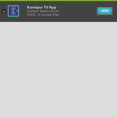
Kantipur TV App
VIEW
Kantipur Media Group
FREE - In Google Play
समाचार
राजनीति
खेलकुद
अन्तर्राष्ट्रिय
अर्थ
भिडियो
विचार
कला / साहित्य
अन्य