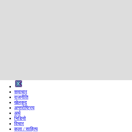
शिक्षा
स्वास्थ्य
अन्तर्वार्ता
मनोरञ्जन
प्रविधि
निर्वाचन विशेष
सम्पादकीय
समाज
ब्लग
अन्य
प्रदेश
समाचार
राजनीति
खेलकुद
अन्तर्राष्ट्रिय
अर्थ
भिडियो
विचार
कला / साहित्य