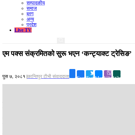
सम्पादकीय
समाज
ब्लग
अन्य
प्रदेश
Live TV
एम पक्स संक्रमितको सुरू भएन ‘कन्ट्याक्ट ट्रेसिङ’
पुस ७, २०८१
|
कान्तिपुर टीभी संवाददाता
Facebook
Twitter
Messenger
Viber
Whatsapp
काठमाडौं ।
नेपालमा साउदी अरबबाट आएका एक जना पुरुषमा एम पक्स संक्रमण दे
रोग अस्पतालमा उपचार भइरहेको छ ।
संक्रमित व्यक्ति विमानमा आउँदा जोखिम हुनसक्ने व्यक्ति र नेपाल आएपछि प्रय
ट्रेसिङ गर्ने बताएको छ ।
यस्तै, विमानस्थल र नाकाहरूमा शंकास्पद बिरामी देखिन सक्ने भन्दै सतर्कता 