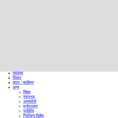
समाज
ब्लग
अन्य
प्रदेश
समाचार
राजनीति
खेलकुद
अन्तर्राष्ट्रिय
अर्थ
भिडियो
विचार
कला / साहित्य
अन्य
शिक्षा
स्वास्थ्य
अन्तर्वार्ता
मनोरञ्जन
प्रविधि
निर्वाचन विशेष