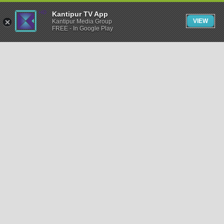
Kantipur TV App
VIEW
Kantipur Media Group
FREE - In Google Play
समाचार
राजनीति
खेलकुद
अन्तर्राष्ट्रिय
अर्थ
भिडियो
विचार
कला / साहित्य
अन्य