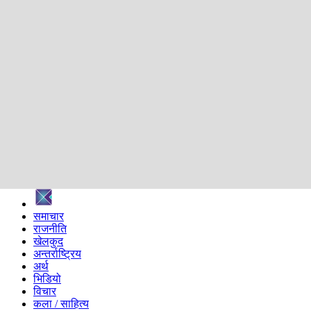
शिक्षा
स्वास्थ्य
अन्तर्वार्ता
मनोरञ्जन
प्रविधि
निर्वाचन विशेष
सम्पादकीय
समाज
ब्लग
अन्य
प्रदेश
समाचार
राजनीति
खेलकुद
अन्तर्राष्ट्रिय
अर्थ
भिडियो
विचार
कला / साहित्य