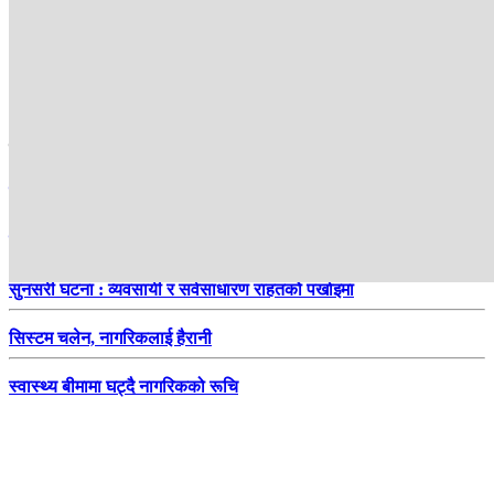
हाम्रो सिफारिस
जोस बटलरले रचे फेरि इतिहास
मुलुकमा बढेको बढ्यै ऋण
सुनसरी घटना : व्यवसायी र सर्वसाधारण राहतको पर्खाइमा
सिस्टम चलेन, नागरिकलाई हैरानी
स्वास्थ्य बीमामा घट्दै नागरिकको रूचि