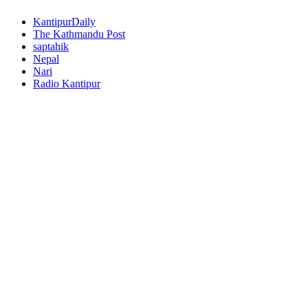
KantipurDaily
The Kathmandu Post
saptahik
Nepal
Nari
Radio Kantipur