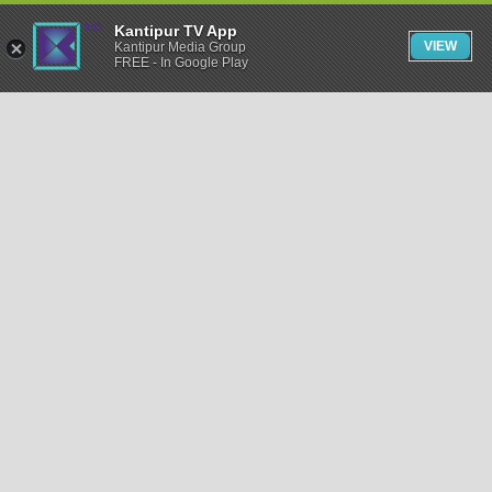
Kantipur TV App
VIEW
Kantipur Media Group
FREE - In Google Play
समाचार
राजनीति
खेलकुद
अन्तर्राष्ट्रिय
अर्थ
भिडियो
विचार
कला / साहित्य
अन्य