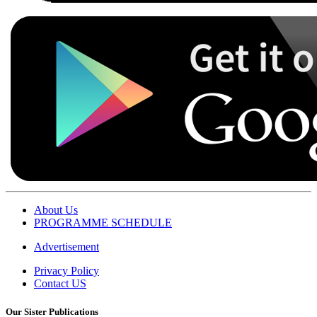
About Us
PROGRAMME SCHEDULE
Advertisement
Privacy Policy
Contact US
Our Sister Publications