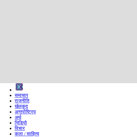
शिक्षा
स्वास्थ्य
अन्तर्वार्ता
मनोरञ्जन
प्रविधि
निर्वाचन विशेष
सम्पादकीय
समाज
ब्लग
अन्य
प्रदेश
समाचार
राजनीति
खेलकुद
अन्तर्राष्ट्रिय
अर्थ
भिडियो
विचार
कला / साहित्य