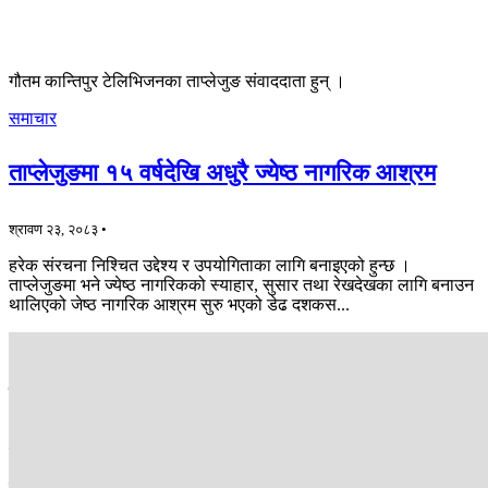
गौतम कान्तिपुर टेलिभिजनका ताप्लेजुङ संवाददाता हुन् ।
समाचार
ताप्लेजुङमा १५ वर्षदेखि अधुरै ज्येष्ठ नागरिक आश्रम
श्रावण २३, २०८३ •
हरेक संरचना निश्चित उद्देश्य र उपयोगिताका लागि बनाइएको हुन्छ ।
ताप्लेजुङमा भने ज्येष्ठ नागरिकको स्याहार, सुसार तथा रेखदेखका लागि बनाउन
थालिएको जेष्ठ नागरिक आश्रम सुरु भएको डेढ दशकस...
अन्य
सुकेटार विमानस्थलमा यात्रुका लागि चौतारी निर्माण
वैशाख २, २०८३ •
ताप्लुजङको फुङलिङ नगरपालिकासँगको साझेदारीमा सशस्त्र प्रहरी बलले