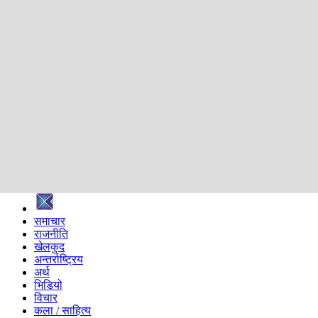
शिक्षा
स्वास्थ्य
अन्तर्वार्ता
मनोरञ्जन
प्रविधि
निर्वाचन विशेष
सम्पादकीय
समाज
ब्लग
अन्य
प्रदेश
समाचार
राजनीति
खेलकुद
अन्तर्राष्ट्रिय
अर्थ
भिडियो
विचार
कला / साहित्य