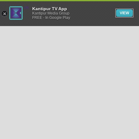
Kantipur TV App
VIEW
Kantipur Media Group
FREE - In Google Play
समाचार
राजनीति
खेलकुद
अन्तर्राष्ट्रिय
अर्थ
भिडियो
विचार
कला / साहित्य
अन्य